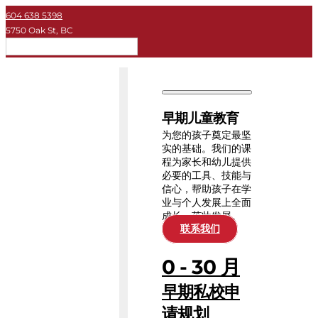
604 638 5398
5750 Oak St, BC
简体
早期儿童教育
私立学校
早期儿童教育
大学
为您的孩子奠定最坚
实的基础。我们的课
程为家长和幼儿提供
关于KEY
必要的工具、技能与
信心，帮助孩子在学
业与个人发展上全面
教育资源
成长、茁壮发展。
联系我们
0 - 30 月
早期私校申
请规划