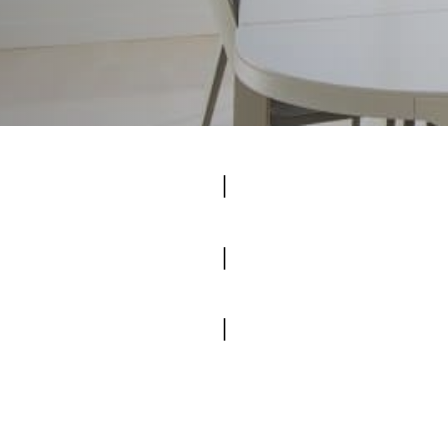
|
|
|