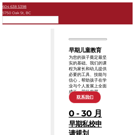
604 638 5398
5750 Oak St, BC
简体
早期儿童教育
私立学校
早期儿童教育
大学
为您的孩子奠定最坚
实的基础。我们的课
程为家长和幼儿提供
关于KEY
必要的工具、技能与
信心，帮助孩子在学
业与个人发展上全面
教育资源
成长、茁壮发展。
联系我们
0 - 30 月
早期私校申
请规划