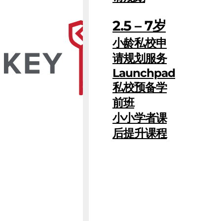
2.5 – 7岁
小龄私校申
请规划服务
Launchpad
私校预备学
前班
小小学者课
后提升课程