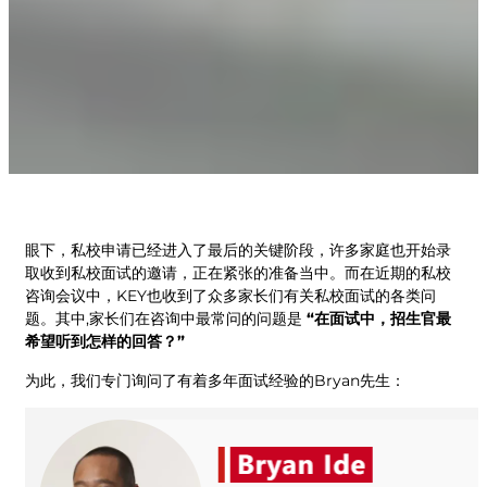
眼下，私校申请已经进入了最后的关键阶段，许多家庭也开始录
取收到私校面试的邀请，正在紧张的准备当中。而在近期的私校
咨询会议中，KEY也收到了众多家长们有关私校面试的各类问
题。其中,家长们在咨询中最常问的问题是
“在面试中，招生官最
希望听到怎样的回答？”
为此，我们专门询问了有着多年面试经验的Bryan先生：