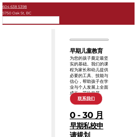
604 638 5398
5750 Oak St, BC
简体
早期儿童教育
私立学校
早期儿童教育
大学
为您的孩子奠定最坚
实的基础。我们的课
程为家长和幼儿提供
关于KEY
必要的工具、技能与
信心，帮助孩子在学
业与个人发展上全面
教育资源
成长、茁壮发展。
联系我们
0 - 30 月
早期私校申
请规划