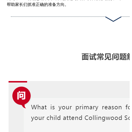
帮助家长们抓准正确的准备方向。