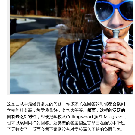
这是面试中最经典常见的问题，许多家长在回答的时候都会谈到
学校的排名高，教学质量好，名气大等等。
然而，这样的泛泛的
回答缺乏针对性，
即便把学校从Collingwood 换成 Mulgrave，
也可以采用同样的回答。这类型的答案招生官早已在面试中听过
了无数次了，反而会留下家庭没有对学校深入了解的负面印象。