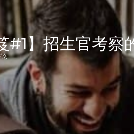
笈#1】招生官考察
评论