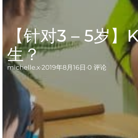
【针对3 – 5岁
生？
michelle.x
·
2019年8月16日
·
0 评论