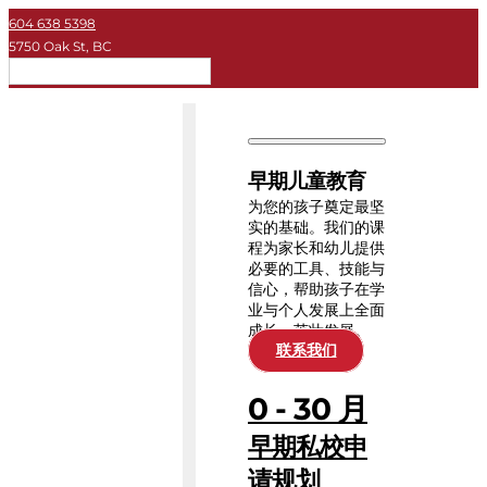
604 638 5398
5750 Oak St, BC
简体
早期儿童教育
私立学校
早期儿童教育
大学
为您的孩子奠定最坚
实的基础。我们的课
程为家长和幼儿提供
关于KEY
必要的工具、技能与
信心，帮助孩子在学
业与个人发展上全面
教育资源
成长、茁壮发展。
联系我们
0 - 30 月
早期私校申
请规划