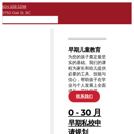
604 638 5398
5750 Oak St, BC
简体
早期儿童教育
私立学校
早期儿童教育
大学
为您的孩子奠定最坚
实的基础。我们的课
程为家长和幼儿提供
关于KEY
必要的工具、技能与
信心，帮助孩子在学
业与个人发展上全面
教育资源
成长、茁壮发展。
联系我们
0 - 30 月
早期私校申
请规划