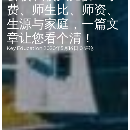
费、师生比、师资、
生源与家庭，一篇文
章让您看个清！
Key Education
·
2020年5月14日
·
0 评论