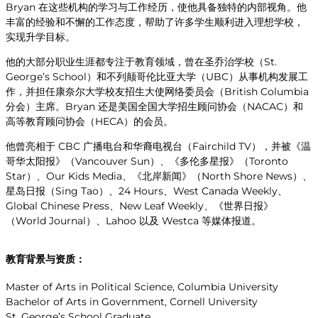
Bryan 在这些机构的学习与工作经历，使他具备独特的内部视角。他
丰富的经验和不懈的工作态度，帮助了许多学生顺利进入理想学校，
实现升学目标。
他的大部分职业生涯都专注于教育领域，曾在圣乔治学校（St.
George’s School）和不列颠哥伦比亚大学（UBC）从事机构发展工
作，并担任康奈尔大学校友招生大使网络委员会（British Columbia
分会）主席。Bryan 还是美国全国大学招生顾问协会（NACAC）和
高等教育顾问协会（HECA）的会员。
他曾亮相于 CBC 广播电台和华裔电视台（Fairchild TV），并被《温
哥华太阳报》（Vancouver Sun）、《多伦多星报》（Toronto
Star）、Our Kids Media、《北岸新闻》（North Shore News）、
星岛日报（Sing Tao）、24 Hours、West Canada Weekly、
Global Chinese Press、New Leaf Weekly、《世界日报》
（World Journal）、Lahoo 以及 Westca 等媒体报道。
教育背景与资质：
Master of Arts in Political Science, Columbia University
Bachelor of Arts in Government, Cornell University
St. George’s School Graduate