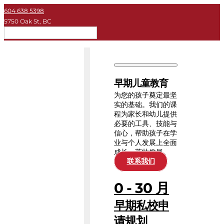
604 638 5398
5750 Oak St, BC
简体
早期儿童教育
私立学校
早期儿童教育
大学
为您的孩子奠定最坚
实的基础。我们的课
程为家长和幼儿提供
关于KEY
必要的工具、技能与
信心，帮助孩子在学
业与个人发展上全面
教育资源
成长、茁壮发展。
联系我们
0 - 30 月
早期私校申
请规划