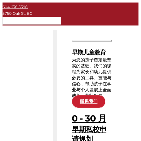
604 638 5398
5750 Oak St, BC
简体
早期儿童教育
私立学校
早期儿童教育
大学
为您的孩子奠定最坚
实的基础。我们的课
程为家长和幼儿提供
关于KEY
必要的工具、技能与
信心，帮助孩子在学
业与个人发展上全面
教育资源
成长、茁壮发展。
联系我们
0 - 30 月
早期私校申
请规划