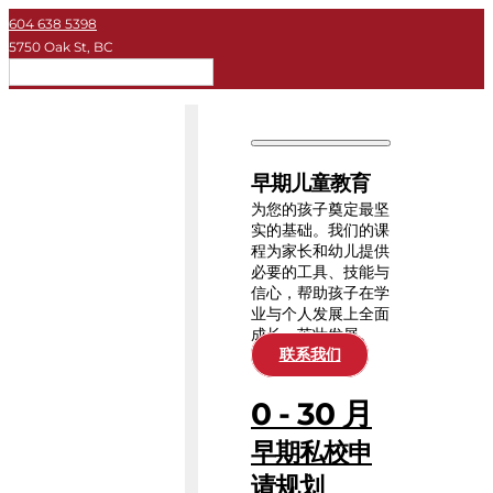
604 638 5398
5750 Oak St, BC
简体
早期儿童教育
私立学校
早期儿童教育
大学
为您的孩子奠定最坚
实的基础。我们的课
程为家长和幼儿提供
关于KEY
必要的工具、技能与
信心，帮助孩子在学
业与个人发展上全面
教育资源
成长、茁壮发展。
联系我们
0 - 30 月
早期私校申
请规划